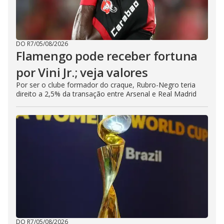
DO R7
/
05/08/2026
Flamengo pode receber fortuna
por Vini Jr.; veja valores
Por ser o clube formador do craque, Rubro-Negro teria
direito a 2,5% da transação entre Arsenal e Real Madrid
DO R7
/
05/08/2026