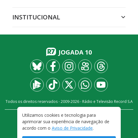
INSTITUCIONAL
JOGADA 10
Todos os direitos reservados - 2009-
2026
- Rádio e Televisão Record S.A
Utilizamos cookies e tecnologia para
CARREIRA
FALE CONOSCO
PRIVACIDADE
aprimorar sua experiência de navegação de
TERMOS E CONDIÇÕES DE USO
acordo com o
Aviso de Privacidade
.