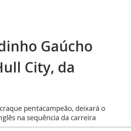
ldinho Gaúcho
ull City, da
o craque pentacampeão, deixará o
nglês na sequência da carreira