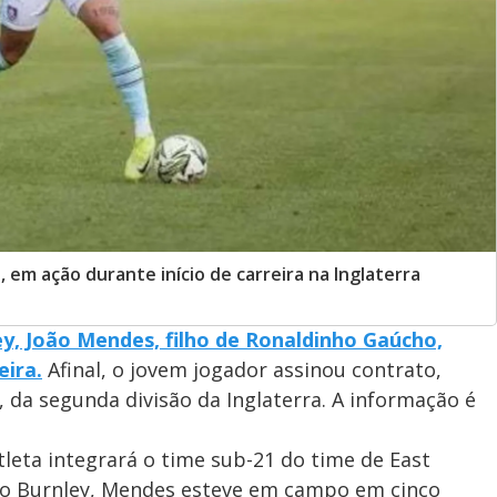
 em ação durante início de carreira na Inglaterra
, João Mendes, filho de Ronaldinho Gaúcho,
eira.
Afinal, o jovem jogador assinou contrato,
y, da segunda divisão da Inglaterra. A informação é
tleta integrará o time sub-21 do time de East
 do Burnley, Mendes esteve em campo em cinco