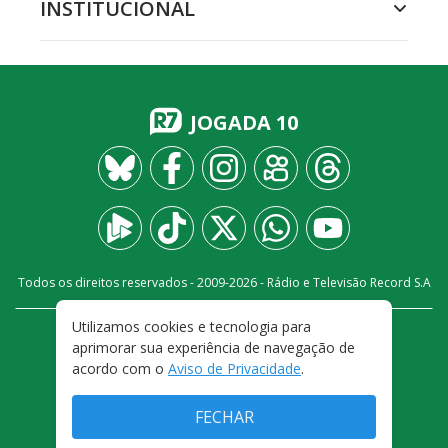
INSTITUCIONAL
JOGADA 10
Todos os direitos reservados - 2009-
2026
- Rádio e Televisão Record S.A
Utilizamos cookies e tecnologia para
CARREIRA
FALE CONOSCO
PRIVACIDADE
aprimorar sua experiência de navegação de
TERMOS E CONDIÇÕES DE USO
acordo com o
Aviso de Privacidade
.
FECHAR