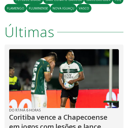
FLAMENGO
FLUMINENSE
NOVA IGUAÇU
VASCO
Últimas
DO R7
/
HÁ 6 HORAS
Coritiba vence a Chapecoense
em jogos com lesões e lance