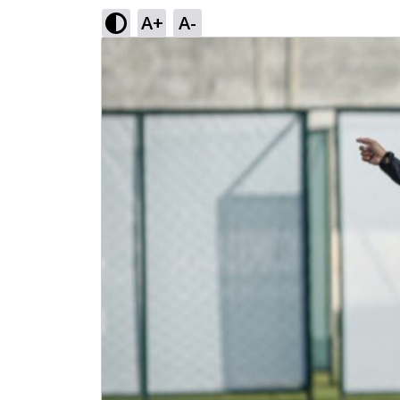
A+
A-