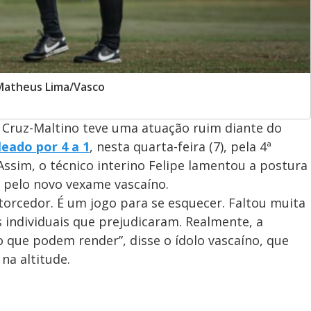
: Matheus Lima/Vasco
Cruz-Maltino teve uma atuação ruim diante do
leado por 4 a 1
, nesta quarta-feira (7), pela 4ª
ssim, o técnico interino Felipe lamentou a postura
 pelo novo vexame vascaíno.
orcedor. É um jogo para se esquecer. Faltou muita
 individuais que prejudicaram. Realmente, a
 que podem render”, disse o ídolo vascaíno, que
 na altitude.