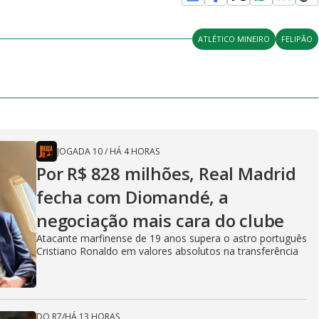
ATLÉTICO MINEIRO
FELIPÃO
JOGADA 10
/
HÁ 4 HORAS
Por R$ 828 milhões, Real Madrid
fecha com Diomandé, a
negociação mais cara do clube
Atacante marfinense de 19 anos supera o astro português
Cristiano Ronaldo em valores absolutos na transferência
DO R7
/
HÁ 13 HORAS