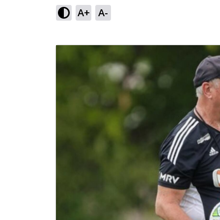
A+
A-