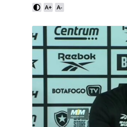
A+
A-