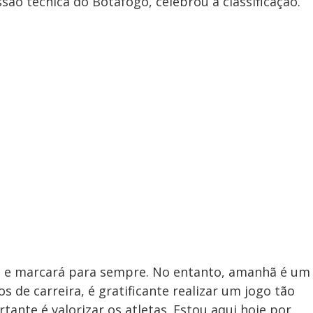
o técnica do Botafogo, celebrou a classificação.
a e marcará para sempre. No entanto, amanhã é um
 de carreira, é gratificante realizar um jogo tão
ante é valorizar os atletas. Estou aqui hoje por