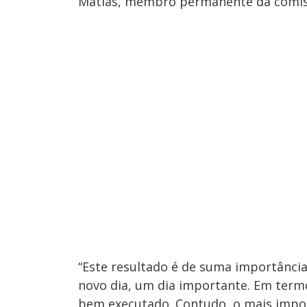
Matias, membro permanente da comissã
“Este resultado é de suma importânci
novo dia, um dia importante. Em termos
bem executado. Contudo, o mais import