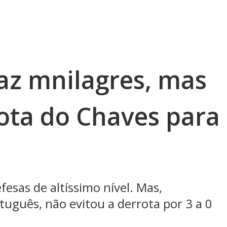
az mnilagres, mas
rota do Chaves para
fesas de altíssimo nível. Mas,
uguês, não evitou a derrota por 3 a 0