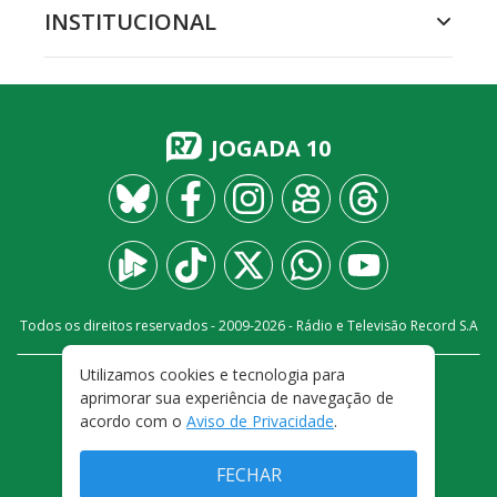
INSTITUCIONAL
JOGADA 10
Todos os direitos reservados - 2009-
2026
- Rádio e Televisão Record S.A
Utilizamos cookies e tecnologia para
CARREIRA
FALE CONOSCO
PRIVACIDADE
aprimorar sua experiência de navegação de
TERMOS E CONDIÇÕES DE USO
acordo com o
Aviso de Privacidade
.
FECHAR