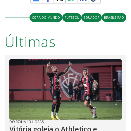
COPA DO MUNDO
FUTEBOL
EQUADOR
BRASILEIRÃO
Últimas
DO R7
/
HÁ 13 HORAS
Vitória goleia o Athletico e