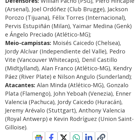
Defensores:
Willian Pacho (PSG), Piero Hincapié
(Arsenal), Joel Ordóñez (Club Brugge), Jackson
Porozo (Tijuana), Félix Torres (Internacional),
Pervis Estupiñán (Milan), Yaimar Medina (Genk)
e Ángelo Preciado (Atlético-MG);
Meio-campistas:
Moisés Caicedo (Chelsea),
Jordy Alcívar (Independiente del Valle), Pedro
Vite (Vancouver Whitecaps), Denil Castillo
(Midtjylland), Alan Franco (Atlético-MG), Kendry
Páez (River Plate) e Nilson Angulo (Sunderland);
Atacantes:
Alan Minda (Atlético-MG), Gonzalo
Plata (Flamengo), John Yeboah (Venezia), Enner
Valencia (Pachuca), Jordy Caicedo (Huracán),
Jeremy Arévalo (Stuttgart), Anthony Valencia
(Royal Antwerp) e Kevin Rodríguez (Union Saint-
Gilloise).