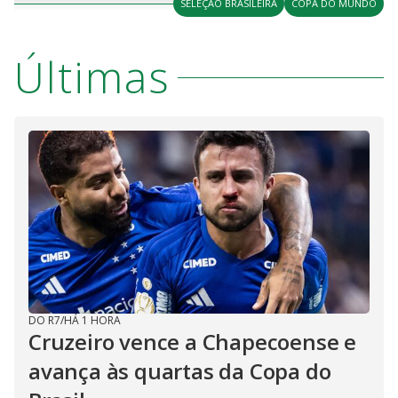
SELEÇÃO BRASILEIRA
COPA DO MUNDO
n
u
a
d
n
o
d
s
o
s
Últimas
y
M
V
u
d
o
i
d
e
DO R7
/
HÁ 1 HORA
o
Cruzeiro vence a Chapecoense e
avança às quartas da Copa do