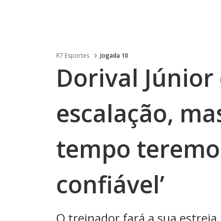
R7 Esportes
Jogada 10
Dorival Júnior
escalação, mas
tempo teremo
confiável’
O treinador fará a sua estreia