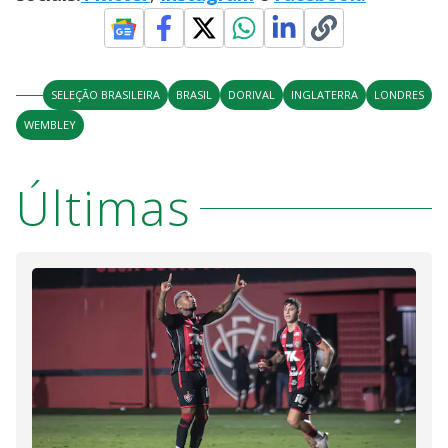
SELEÇÃO BRASILEIRA
BRASIL
DORIVAL
INGLATERRA
LONDRES
WEMBLEY
Últimas