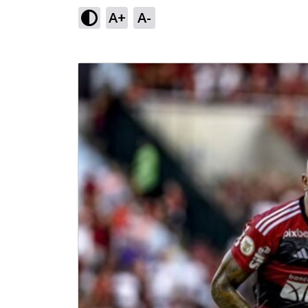
A+
A-