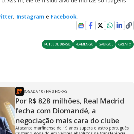
o. Assim, ele tem sido alvo de muitas sondagens
itter
,
Instagram
e
Facebook
.
FUTEBOL BRASIL
FLAMENGO
GABIGOL
GREMIO
JOGADA 10
/
HÁ 3 HORAS
Por R$ 828 milhões, Real Madrid
fecha com Diomandé, a
negociação mais cara do clube
Atacante marfinense de 19 anos supera o astro português
Cristiano Ronaldo em valores absolutos na transferência