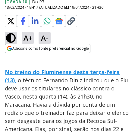
JOGADA 10
|
Do R7
13/02/2024 - 19H17
(ATUALIZADO EM
19/04/2024 - 21H36
)
A+
A-
Adicione como fonte preferencial no Google
Opens in new window
No treino do Fluminense desta terça-feira
(13
),
o técnico Fernando Diniz indicou que o Flu
deve usar os titulares no clássico contra o
Vasco, nesta quarta (14), às 21h30, no
Maracanã. Havia a dúvida por conta de um
rodízio que o treinador faz para deixar o elenco
sem desgaste para os jogos da Recopa Sul-
Americana. Elas, por sinal, serão nos dias 22 e