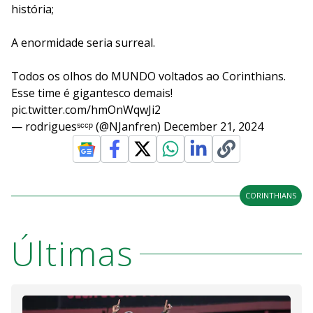
história;
A enormidade seria surreal.
Todos os olhos do MUNDO voltados ao Corinthians.
Esse time é gigantesco demais!
pic.twitter.com/hmOnWqwJi2
— rodriguesˢᶜᶜᵖ (@NJanfren)
December 21, 2024
CORINTHIANS
Últimas