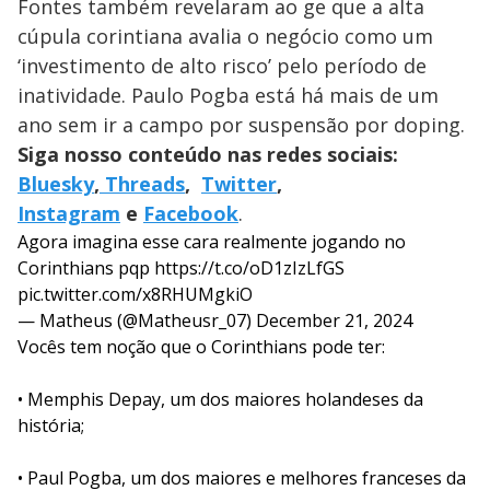
Fontes também revelaram ao ge que a alta
cúpula corintiana avalia o negócio como um
‘investimento de alto risco’ pelo período de
inatividade. Paulo Pogba está há mais de um
ano sem ir a campo por suspensão por doping.
Siga nosso conteúdo nas redes sociais:
Bluesky
,
Threads
,
Twitter
,
Instagram
e
Facebook
.
Agora imagina esse cara realmente jogando no
Corinthians pqp
https://t.co/oD1zIzLfGS
pic.twitter.com/x8RHUMgkiO
— Matheus (@Matheusr_07)
December 21, 2024
Vocês tem noção que o Corinthians pode ter:
• Memphis Depay, um dos maiores holandeses da
história;
• Paul Pogba, um dos maiores e melhores franceses da