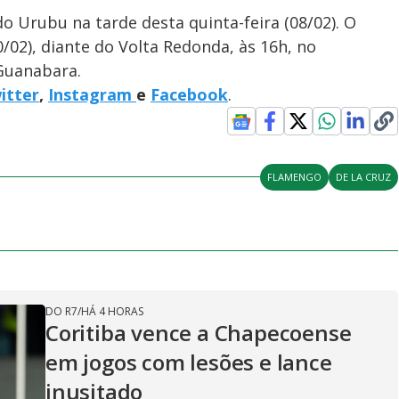
 Urubu na tarde desta quinta-feira (08/02). O
02), diante do Volta Redonda, às 16h, no
Guanabara.
itter
,
Instagram
e
Facebook
.
FLAMENGO
DE LA CRUZ
DO R7
/
HÁ 4 HORAS
Coritiba vence a Chapecoense
em jogos com lesões e lance
inusitado