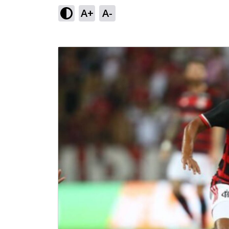
A+
A-