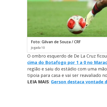
Foto: Gilvan de Souza / CRF
Jogada 10
O ombro esquerdo de De La Cruz fico
cima do Botafogo por 1 a 0 no Mara
região e saiu do estádio com uma mão
tipoia para casa e vai ser reavaliado 
LEIA MAIS
:
Gerson destaca vontade do