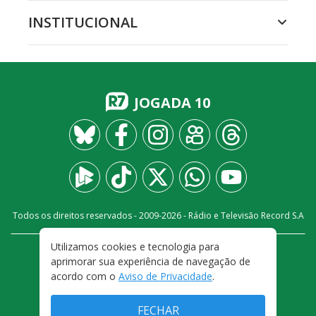
INSTITUCIONAL
JOGADA 10
Todos os direitos reservados - 2009-
2026
- Rádio e Televisão Record S.A
Utilizamos cookies e tecnologia para
CARREIRA
FALE CONOSCO
PRIVACIDADE
aprimorar sua experiência de navegação de
TERMOS E CONDIÇÕES DE USO
acordo com o
Aviso de Privacidade
.
FECHAR