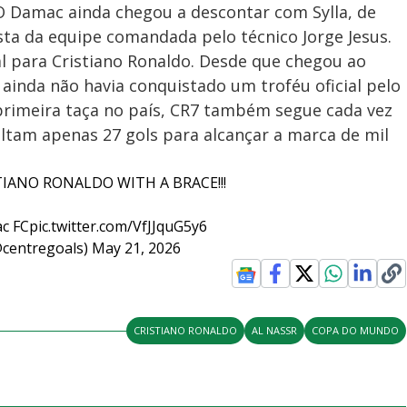
O Damac ainda chegou a descontar com Sylla, de
esta da equipe comandada pelo técnico Jorge Jesus.
 para Cristiano Ronaldo. Desde que chegou ao
 ainda não havia conquistado um troféu oficial pelo
 primeira taça no país, CR7 também segue cada vez
altam apenas 27 gols para alcançar a marca de mil
STIANO RONALDO WITH A BRACE!!!
ac FC
pic.twitter.com/VfJJquG5y6
@centregoals)
May 21, 2026
CRISTIANO RONALDO
AL NASSR
COPA DO MUNDO