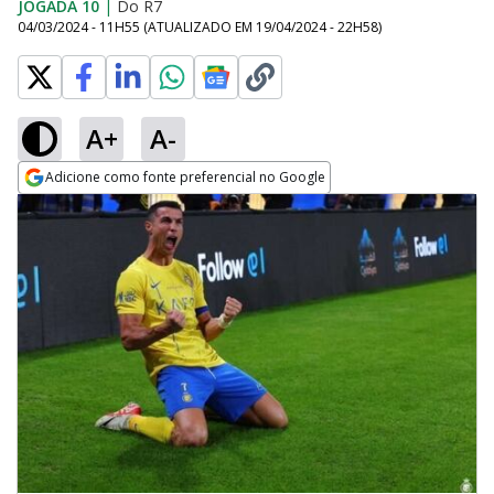
JOGADA 10
|
Do R7
04/03/2024 - 11H55
(ATUALIZADO EM
19/04/2024 - 22H58
)
A+
A-
Adicione como fonte preferencial no Google
Opens in new window