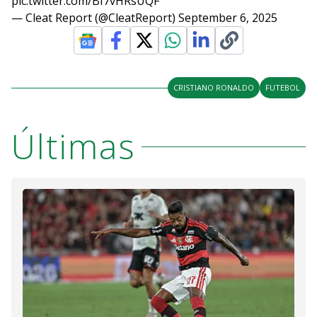
pic.twitter.com/BI7vHRsUQF
— Cleat Report (@CleatReport)
September 6, 2025
CRISTIANO RONALDO
FUTEBOL
Últimas