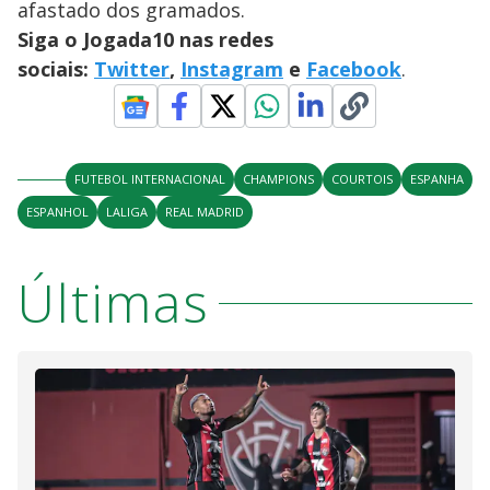
afastado dos gramados.
Siga o Jogada10 nas redes
sociais:
Twitter
,
Instagram
e
Facebook
.
FUTEBOL INTERNACIONAL
CHAMPIONS
COURTOIS
ESPANHA
ESPANHOL
LALIGA
REAL MADRID
Últimas