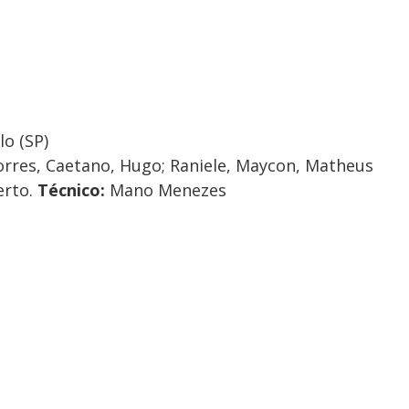
o (SP)
Torres, Caetano, Hugo; Raniele, Maycon, Matheus
erto.
Técnico:
Mano Menezes