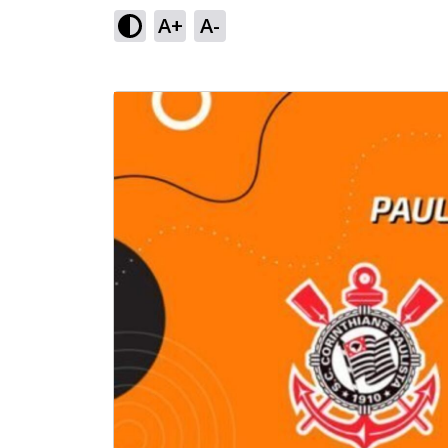
A+
A-