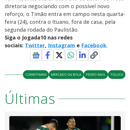
diretoria negociando com o possível novo
reforço, o Timão entra em campo nesta quarta-
feira (24), contra o Ituano, fora de casa, pela
segunda rodada do Paulistão.
Siga o Jogada10 nas redes
sociais:
Twitter
,
Instagram
e
Facebook
.
CORINTHIANS
MERCADO DA BOLA
PEDRO RAUL
TOLUCA
Últimas