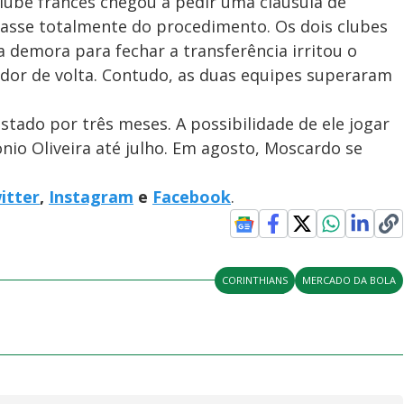
lube francês chegou a pedir uma cláusula de
rasse totalmente do procedimento. Os dois clubes
 demora para fechar a transferência irritou o
ador de volta. Contudo, as duas equipes superaram
ado por três meses. A possibilidade de ele jogar
ónio Oliveira até julho. Em agosto, Moscardo se
itter
,
Instagram
e
Facebook
.
CORINTHIANS
MERCADO DA BOLA