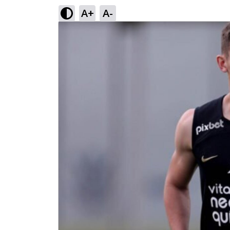
A+
A-