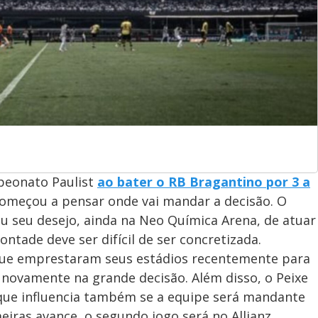
mpeonato Paulist
ao bater o RB Bragantino por 3 a
á começou a pensar onde vai mandar a decisão. O
u seu desejo, ainda na Neo Química Arena, de atuar
ntade deve ser difícil de ser concretizada.
 que emprestaram seus estádios recentemente para
 novamente na grande decisão. Além disso, o Peixe
 que influencia também se a equipe será mandante
meiras avance, o segundo jogo será no Allianz