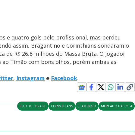
s e quatro gols pelo profissional, mas perdeu
endo assim, Bragantino e Corinthians sondaram o
rca de R$ 26,8 milhões do Massa Bruta. O jogador
 ao Timão com bons olhos, porém ambas as
itter
,
Instagram
e
Facebook
.
FUTEBOL BRASIL
CORINTHIANS
FLAMENGO
MERCADO DA BOLA