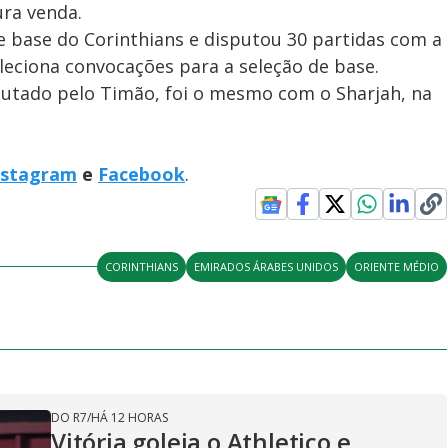
ra venda.
de base do Corinthians e disputou 30 partidas com a
oleciona convocações para a seleção de base.
utado pelo Timão, foi o mesmo com o Sharjah, na
nstagram
e
Facebook
.
CORINTHIANS
EMIRADOS ÁRABES UNIDOS
ORIENTE MÉDIO
DO R7
/
HÁ 12 HORAS
Vitória goleia o Athletico e