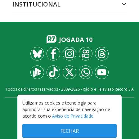
INSTITUCIONAL
JOGADA 10
Todos os direitos reservados - 2009-
2026
- Rádio e Televisão Record S.A
Utilizamos cookies e tecnologia para
CARREIRA
FALE CONOSCO
PRIVACIDADE
aprimorar sua experiência de navegação de
TERMOS E CONDIÇÕES DE USO
acordo com o
Aviso de Privacidade
.
FECHAR