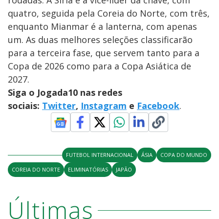
rodadas. A Síria é a vice-líder da chave, com
quatro, seguida pela Coreia do Norte, com três,
enquanto Mianmar é a lanterna, com apenas
um. As duas melhores seleções classificarão
para a terceira fase, que servem tanto para a
Copa de 2026 como para a Copa Asiática de
2027.
Siga o Jogada10 nas redes
sociais:
Twitter
,
Instagram
e
Facebook
.
FUTEBOL INTERNACIONAL
ÁSIA
COPA DO MUNDO
COREIA DO NORTE
ELIMINATÓRIAS
JAPÃO
Últimas