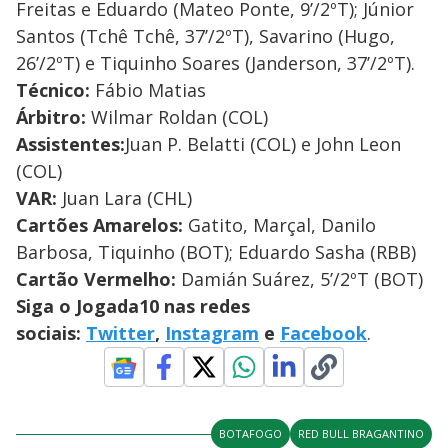
Freitas e Eduardo (Mateo Ponte, 9’/2ºT); Júnior
Santos (Tchê Tchê, 37’/2ºT), Savarino (Hugo,
26’/2ºT) e Tiquinho Soares (Janderson, 37’/2ºT).
Técnico:
Fábio Matias
Árbitro:
Wilmar Roldan (COL)
Assistentes:
Juan P. Belatti (COL) e John Leon
(COL)
VAR:
Juan Lara (CHL)
Cartões Amarelos:
Gatito, Marçal, Danilo
Barbosa, Tiquinho (BOT); Eduardo Sasha (RBB)
Cartão Vermelho:
Damián Suárez, 5’/2ºT (BOT)
Siga o Jogada10 nas redes
sociais:
Twitter
,
Instagram
e
Facebook
.
BOTAFOGO
RED BULL BRAGANTINO