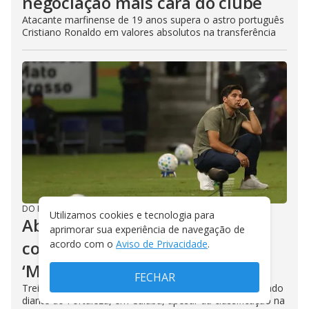
negociação mais cara do clube
Atacante marfinense de 19 anos supera o astro português
Cristiano Ronaldo em valores absolutos na transferência
DO R7
/
06/08/2026
Utilizamos cookies e tecnologia para
Abel admite falta de
aprimorar sua experiência de navegação de
concentração do Palmeiras:
acordo com o
Aviso de Privacidade
.
‘Minha responsabilidade’
FECHAR
Treinador reconhece que equipe ficou abaixo do esperado
diante do Fortaleza, em Cuiabá, apesar da classificação na