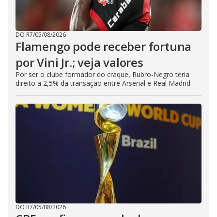
DO R7
/
05/08/2026
Flamengo pode receber fortuna
por Vini Jr.; veja valores
Por ser o clube formador do craque, Rubro-Negro teria
direito a 2,5% da transação entre Arsenal e Real Madrid
DO R7
/
05/08/2026