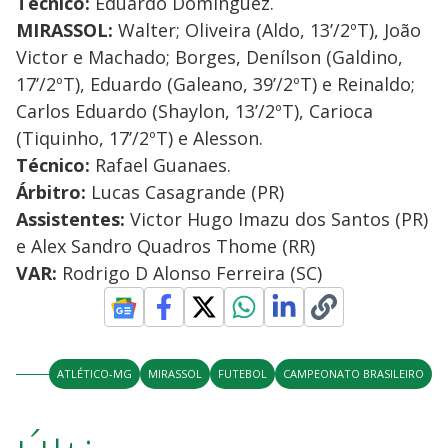
Técnico:
Eduardo Domínguez.
MIRASSOL:
Walter; Oliveira (Aldo, 13’/2ºT), João
Victor e Machado; Borges, Denílson (Galdino,
17’/2ºT), Eduardo (Galeano, 39’/2ºT) e Reinaldo;
Carlos Eduardo (Shaylon, 13’/2ºT), Carioca
(Tiquinho, 17’/2ºT) e Alesson.
Técnico:
Rafael Guanaes.
Árbitro:
Lucas Casagrande (PR)
Assistentes:
Victor Hugo Imazu dos Santos (PR)
e Alex Sandro Quadros Thome (RR)
VAR:
Rodrigo D Alonso Ferreira (SC)
ATLÉTICO-MG
MIRASSOL
FUTEBOL
CAMPEONATO BRASILEIRO