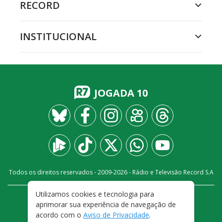
RECORD
INSTITUCIONAL
JOGADA 10
Todos os direitos reservados - 2009-
2026
- Rádio e Televisão Record S.A
Utilizamos cookies e tecnologia para
CARREIRA
FALE CONOSCO
PRIVACIDADE
aprimorar sua experiência de navegação de
TERMOS E CONDIÇÕES DE USO
acordo com o
Aviso de Privacidade
.