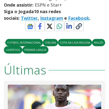
Onde assistir:
ESPN e Star+
Siga o Jogada10 nas redes
sociais:
Twitter
,
Instagram
e
Facebook
.
FUTEBOL INTERNACIONAL
CHELSEA
COPA DA LIGA INGLESA
INGLÊS
LIVERPOOL
PREMIER LEAGUE
Últimas