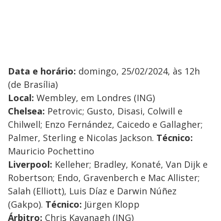
Data e horário:
domingo, 25/02/2024, às 12h
(de Brasília)
Local:
Wembley, em Londres (ING)
Chelsea:
Petrovic; Gusto, Disasi, Colwill e
Chilwell; Enzo Fernández, Caicedo e Gallagher;
Palmer, Sterling e Nicolas Jackson.
Técnico:
Mauricio Pochettino
Liverpool:
Kelleher; Bradley, Konaté, Van Dijk e
Robertson; Endo, Gravenberch e Mac Allister;
Salah (Elliott), Luis Díaz e Darwin Núñez
(Gakpo).
Técnico:
Jürgen Klopp
Árbitro:
Chris Kavanagh (ING)