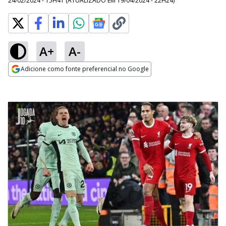
24/02/2024 - 15H41
(ATUALIZADO EM
19/04/2024 - 22H24
)
A+
A-
Adicione como fonte preferencial no Google
Opens in new window