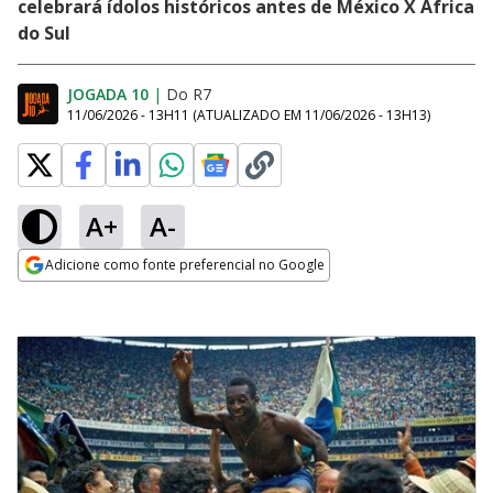
celebrará ídolos históricos antes de México X África
do Sul
JOGADA 10
|
Do R7
11/06/2026 - 13H11
(ATUALIZADO EM
11/06/2026 - 13H13
)
A+
A-
Adicione como fonte preferencial no Google
Opens in new window