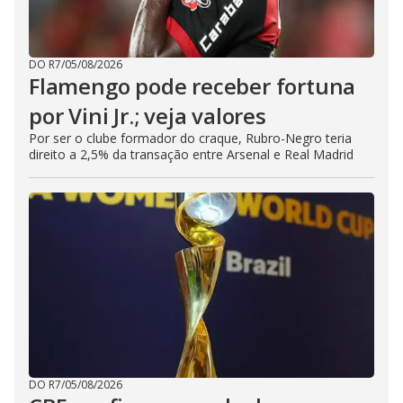
DO R7
/
05/08/2026
Flamengo pode receber fortuna
por Vini Jr.; veja valores
Por ser o clube formador do craque, Rubro-Negro teria
direito a 2,5% da transação entre Arsenal e Real Madrid
DO R7
/
05/08/2026