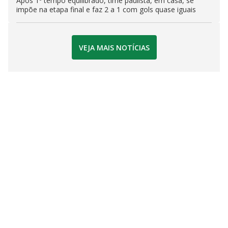
Após 1º tempo equilibrado, time paulista, em casa, se
impõe na etapa final e faz 2 a 1 com gols quase iguais
VEJA MAIS NOTÍCIAS