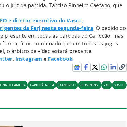
ou o juiz da partida, Tarcizo Pinheiro Caetano, que
EO e diretor executivo do Vasco,
rigentes da Ferj nesta segunda-feira
. O pedido do
se presente em todas as partidas do Cariocão, mas
sa forma, ficou combinado que em todos os jogos
l, o árbitro de vídeo estará presente.
itter
,
Instagram
e
Facebook
.
ONATO CARIOCA
CARIOCÃO-2024
FLAMENGO
FLUMINENSE
VAR
VASCO