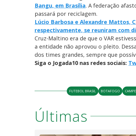
Bangu, em Brasília
. A federação afast
passará por reciclagem.
Lúcio Barbosa e Alexandre Mattos, C
respectivamente, se reuniram com di
Cruz-Maltino era de que o VAR estives
a entidade não aprovou o pleito. Des
dos times grandes, sempre que possíve
Siga o Jogada10 nas redes sociais:
Tw
FUTEBOL BRASIL
BOTAFOGO
CAMPE
Últimas