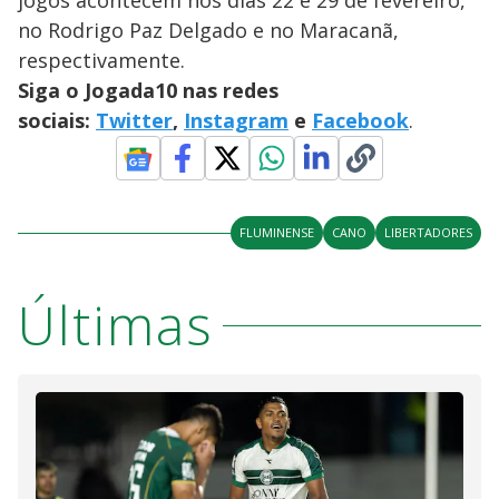
jogos acontecem nos dias 22 e 29 de fevereiro,
no Rodrigo Paz Delgado e no Maracanã,
respectivamente.
Siga o Jogada10 nas redes
sociais:
Twitter
,
Instagram
e
Facebook
.
FLUMINENSE
CANO
LIBERTADORES
Últimas