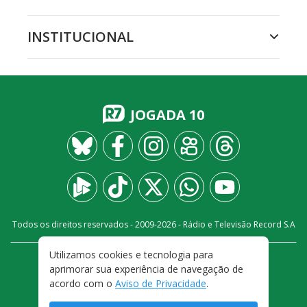
INSTITUCIONAL
JOGADA 10
Todos os direitos reservados - 2009-
2026
- Rádio e Televisão Record S.A
Utilizamos cookies e tecnologia para
CARREIRA
FALE CONOSCO
PRIVACIDADE
aprimorar sua experiência de navegação de
TERMOS E CONDIÇÕES DE USO
acordo com o
Aviso de Privacidade
.