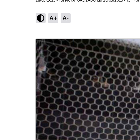
28/03/2025 - 15H46
(ATUALIZADO EM
28/03/2025 - 15H46
)
A+
A-