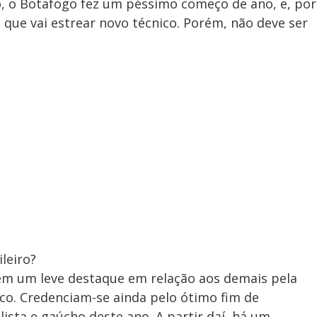
 o Botafogo fez um péssimo começo de ano, e, por
 que vai estrear novo técnico. Porém, não deve ser
leiro?
êm um leve destaque em relação aos demais pela
co. Credenciam-se ainda pelo ótimo fim de
ista e gaúcho deste ano. A partir daí, há um