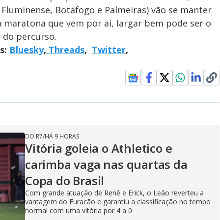
 Fluminense, Botafogo e Palmeiras) vão se manter
a maratona que vem por aí, largar bem pode ser o
 do percurso.
is:
Bluesky
,
Threads
,
Twitter
,
DO R7
/
HÁ 9 HORAS
Vitória goleia o Athletico e
carimba vaga nas quartas da
Copa do Brasil
Com grande atuação de Renê e Erick, o Leão reverteu a
vantagem do Furacão e garantiu a classificação no tempo
normal com uma vitória por 4 a 0