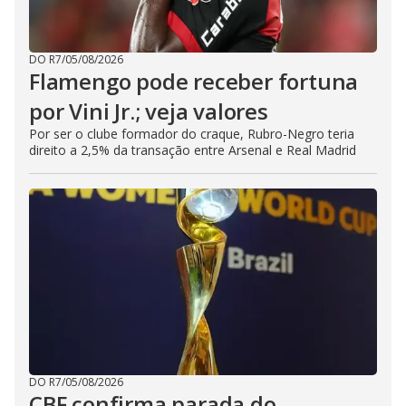
DO R7
/
05/08/2026
Flamengo pode receber fortuna
por Vini Jr.; veja valores
Por ser o clube formador do craque, Rubro-Negro teria
direito a 2,5% da transação entre Arsenal e Real Madrid
DO R7
/
05/08/2026
CBF confirma parada do