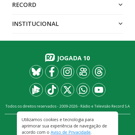
RECORD
INSTITUCIONAL
JOGADA 10
Todos os direitos reservados - 2009-
2026
- Rádio e Televisão Record S.A
Utilizamos cookies e tecnologia para
CARREIRA
FALE CONOSCO
PRIVACIDADE
aprimorar sua experiência de navegação de
TERMOS E CONDIÇÕES DE USO
acordo com o
Aviso de Privacidade
.