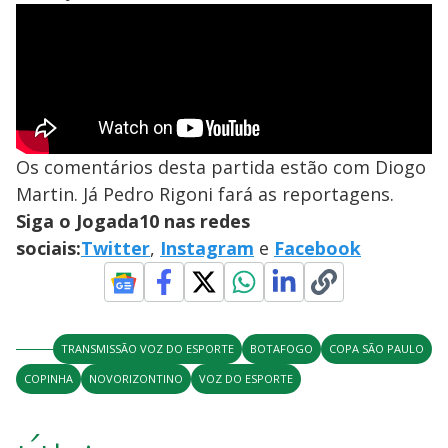
Os comentários desta partida estão com Diogo
Martin. Já Pedro Rigoni fará as reportagens.
Siga o Jogada10 nas redes
sociais:
Twitter
,
Instagram
e
Facebook
TRANSMISSÃO VOZ DO ESPORTE
BOTAFOGO
COPA SÃO PAULO
COPINHA
NOVORIZONTINO
VOZ DO ESPORTE