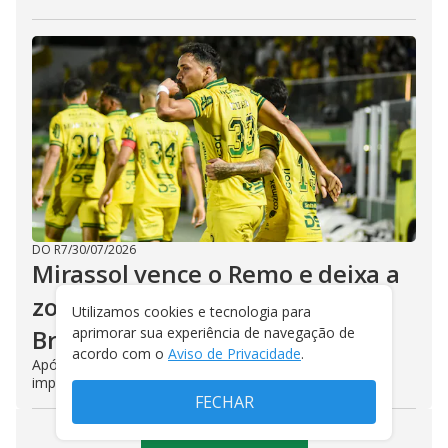
DO R7
/
30/07/2026
Mirassol vence o Remo e deixa a
zona de rebaixamento do
Utilizamos cookies e tecnologia para
aprimorar sua experiência de navegação de
Brasileirão
acordo com o
Aviso de Privacidade
.
Após 1º tempo equilibrado, time paulista, em casa, se
impõe na etapa final e faz 2 a 1 com gols quase iguais
FECHAR