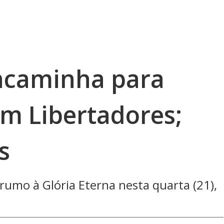
ncaminha para
em Libertadores;
s
umo à Glória Eterna nesta quarta (21),