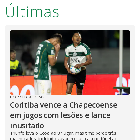
Últimas
DO R7
/
HÁ 8 HORAS
Coritiba vence a Chapecoense
em jogos com lesões e lance
inusitado
Triunfo leva o Coxa ao 8º lugar, mas time perde três
machucados, incluindo zagueiro que caiu no túnel ao