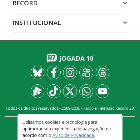
RECORD
INSTITUCIONAL
JOGADA 10
Todos os direitos reservados - 2009-
2026
- Rádio e Televisão Record S.A
Utilizamos cookies e tecnologia para
CARREIRA
FALE CONOSCO
PRIVACIDADE
aprimorar sua experiência de navegação de
TERMOS E CONDIÇÕES DE USO
acordo com o
Aviso de Privacidade
.