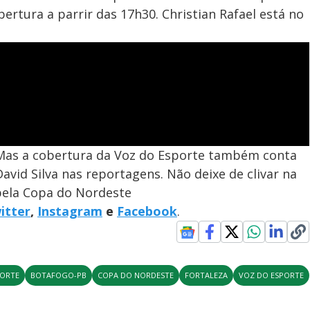
bertura a parrir das 17h30. Christian Rafael está no
. Mas a cobertura da Voz do Esporte também conta
vid Silva nas reportagens. Não deixe de clivar na
pela Copa do Nordeste
itter
,
Instagram
e
Facebook
.
PORTE
BOTAFOGO-PB
COPA DO NORDESTE
FORTALEZA
VOZ DO ESPORTE