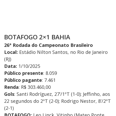
BOTAFOGO 2×1 BAHIA
26ª Rodada do Campeonato Brasileiro
Local:
Estádio Nilton Santos, no Rio de Janeiro
(RJ)
Data:
1/10/2025
Público presente
: 8.059
Público pagante
: 7.461
Renda
: R$ 303.460,00
Gols
: Santi Rodríguez, 27’/1ºT (1-0); Jeffinho, aos
22 segundos do 2ºT (2-0); Rodrigo Nestor, 8’/2ºT
(2-1)
BOTAFOGO:
Leo Linck, Vitinho (Mateo Ponte,