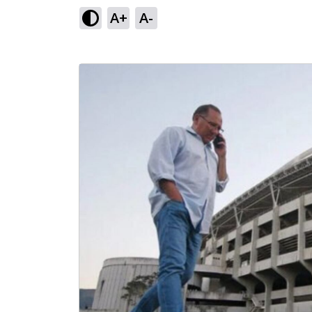
A+
A-